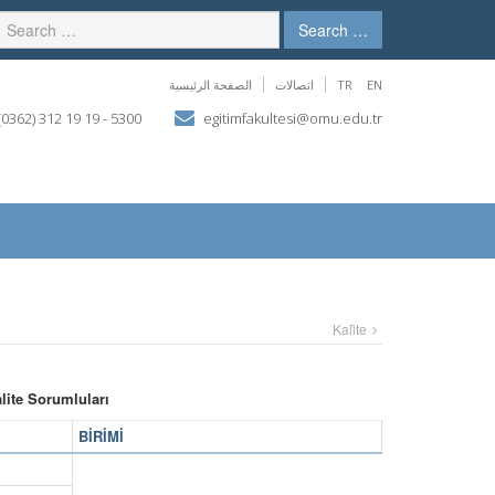
Search …
الصفحة الرئيسية
اتصالات
TR
EN
(0362) 312 19 19 - 5300
egitimfakultesi@omu.edu.tr
Kali̇te
lite Sorumluları
BİRİMİ