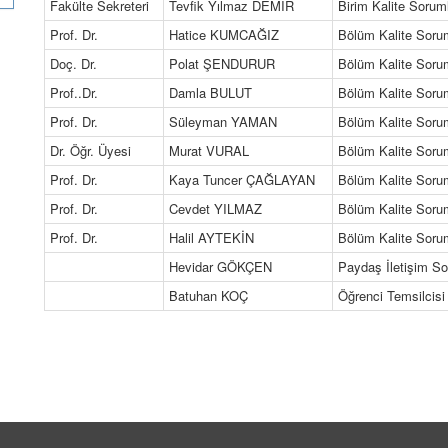
Fakülte Sekreteri
Tevfik Yılmaz DEMİR
Birim Kalite Sorum
Prof. Dr.
Hatice KUMCAĞIZ
Bölüm Kalite Soru
Doç. Dr.
Polat ŞENDURUR
Bölüm Kalite Soru
Prof..Dr.
Damla BULUT
Bölüm Kalite Soru
Prof. Dr.
Süleyman YAMAN
Bölüm Kalite Soru
Dr. Öğr. Üyesi
Murat VURAL
Bölüm Kalite Soru
Prof. Dr.
Kaya Tuncer ÇAĞLAYAN
Bölüm Kalite Soru
Prof. Dr.
Cevdet YILMAZ
Bölüm Kalite Soru
Prof. Dr.
Halil AYTEKİN
Bölüm Kalite Soru
Hevidar GÖKÇEN
Paydaş İletişim S
Batuhan KOÇ
Öğrenci Temsilcisi