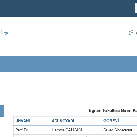
جام
Eğitim Fakültesi Birim Ka
UNVANI
ADI-SOYADI
GÖREVİ
Prof.Dr.
Hamza ÇALIŞICI
Süreç Yöneticisi