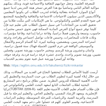
للمعرفة العلمية، وجعل جوانبهم الثقافية والاجتماعية قوية، وبذلك يمكنهم
مواكبة العالم النامي وتماشياً مع هذا الغرض تسخر هيئة التدريس لدينا جميع
أنواع الموارد المتاحة بفعالية وكفاءة لتدريب الطلاب كي يكونوا المعلمين
والأكاديميين الذين سيلبون الاحتياجات الاجتماعية والثقافية والتعليمية للمجتمع
في ضوء التقدم العلمي والتكنولوجي. ما هي الإمكانيات التي مكّنت طلابنا من
تحقيق العديد من النجاحات؟ في سبيل حصول الطلاب على تعليم جيد فإنِّ
كليتنا توفر جميع أنواع الفرص المادية الممكنة فهي تحوي خمس مختبرات
حاسوب، وتسعة وأربعون فصلاً دراسياً، وقاعة دراما إبداعية، وقاعتا مؤتمرات،
وثلاث قاعات للمحاضرات، وخمس قاعات تواصل اجتماعي وقراءة، وغرفة
استراحة المدرسين، ومقصفين، ومكتبة كبيرة. أما أقسام الرسم والأشغال
والموسيقى الواقعة في حرم الفنون الجميلة فهناك ستة فصول دراسية،
واثنتان وعشرون ورشة للرسم، ومختبر حاسوب، وورشة تصوير، وفصلين
تقنيين، وورشة تصوير واحدة، وإحدى عشرة غرفة دراسة فردية، وغرفة جوقة،
وقاعة أوركسترا وورشة عمل فنية تقوم بتقديم الخدمات.
Web:
https://egitim.omu.edu.tr/tr/fakultemiz/fiziki-imkanlar
أرست كليتنا الأساس للطلاب ليحققوا النجاح في العديد من المجالات، وذلك
من خلال إيلاء أهمية كبيرة لتطوير الطلاب من حيث الممارسة والتطبيق إلى
جانب الأهمية المعطاة للدروس النظرية. ضمن نطاق برنامج دعم المشاريع
البحثية لطلاب الجامعات التابع لمعهد البحث العلمي والتكنولوجي في
تركيا(TÜBİTAK 2209-A)، فإن طلاب أقسام تعليم اللغات الأجنبية-تعليم اللغة
الإنجليزية، ومعهد الإرشاد النفسي، والتعليم الخاص، والتعليم لمرحلة ما قبل
المدرسة، والتربية الفنية، والرياضيات للمرحلة المتوسطة، وتعليم الدراسات
الاجتماعية، وقسم العلوم، كلهم قد حصلوا على دعم معهد البحث العلمي
والتكنولوجي في تركيا (TÜBİTAK) .