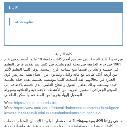
كليتنا
معلومات عنا
كلية التربية
من نحن؟
كلية التربية التي تعد من أقدم كليات جامعة 19 مايو، أسست في عام
1961 في حرم الجامعة في محلة كوروبيليت. في كليتنا يتم تقديم فرص التعليم
في خمسة وعشرين قسماً تتبع لثمانية أفرع رئيسية. توفر كليتنا التعليم لأكثر
من أربعة آلاف طالب مع مائة واثنان وثمانون من أعضاء هيئة التدريس ذوي
الخبرة في مجالاتهم. لقد أصبحت كليتنا مؤسسة تعليمية تقدم حياة تعليمية
جيدة وممتعة، وذلك بفضل التفوق والنجاح العلمي الذي تحققه بالإضافة إلى
الموقع الجغرافي المتميز القريب من الأنشطة الاجتماعية والثقافية وسهولة
الوصول إليها، وقربها من المطاعم والسكن الطلابي.
Web:
https://egitim.omu.edu.tr/tr
Web:
https://www.omu.edu.tr/tr/icerik/haber/doc-dr-aysenur-buyukgoze-
kavas-tubitak-tesvik-odulunu-cumhurbaskaninin-elinden-aldi
ما هي رؤيتنا الأكاديمية ومؤهلاتنا؟
تحت شعار "أولويتنا الإنسان المتعلم" تحملت
كلية التربية لدينا مسؤولية تأهيل معلمين ذوي جودة عالية، وإعطاء أهمية