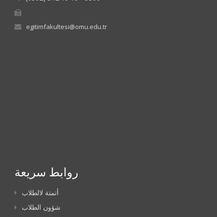
egitimfakultesi@omu.edu.tr
روابط سريعة
أتمتة لالطلاب
شؤون الطلاب