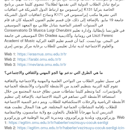
برامج تبادل الطلاب الدولية التي نقدمها لطلابنا؟ تنضوي كليتنا ضمن برنامج
إيراسموس مع ارتباط الدول الشريكة في اتفاقيات K131 الخاصة بتركيا
ونماذج اتفاقيات الدول الشريكة K171 التي نشرها مكتب إيراسموس في
جامعة 19 مايو. بالإضافة إلى ذلك، فإن قسم تعليم الفنون الجميلة كان قد قام
في السنوات العشر الماضية بتبادل طلابي مع المعهد الموسيقي
Conservatorio Di Musica Luigi Cherubini في فلورنسا بإيطاليا، وإدارة تعليم
الموسيقى في جامعة Din Oradea في رومانيا، وأكاديمية Liszt Ferenc
Academi of Music في المجر، بودابست. كما أن قسم تعليم اللغة التركية
والعلوم الاجتماعية لديه تبادل تعليمي للطلاب برعاية مركز يونس إمري.
Web 1:
https://erasmus.omu.edu.tr/tr
Web 2:
https://farabi.omu.edu.tr/tr
Web 3:
https://mevlana.omu.edu.tr/tr
ما هي الطرق التي ندعم بها الجو المهني والثقافي والاجتماعي؟
في سبيل تطوير الطلاب من النواحي العلمية والمهنية والاجتماعية والثقافية
تقوم كلية التربية بتنظيم العديد من الأنشطة كالندوات والأنشطة الجماعية
والمؤتمرات. كما وتنظم كليتنا نشاطات ضمن نطاق خدمة المجتمع من خلال
استضافة الأنشطة التي تساهم في البيئة الاجتماعية، بالإضافة إلى تنظيم
الأنشطة الرياضية والرحلات الاستكشافية للطلاب. ويتم دعم التنمية الاجتماعية
للطلاب بإقامة النشاطات الجماعية المختلفة. في هذا المجال نظمت هيئة
التدريس لدينا مهرجاناً للأطفال بالتعاون مع ولاية سامسون، وقائمقامية
وزيركوبروي، وبلدية وزيركوبروي، ومديرية التربية الوطنية في وزيركوبرو. Web
1:
https://egitim.omu.edu.tr/tr/haberler/vezirsuyu-cocuk-senligi
Web 2:
https://egitim.omu.edu.tr/tr/haberler/vezirsuyu-cocuk-senligi-icin-