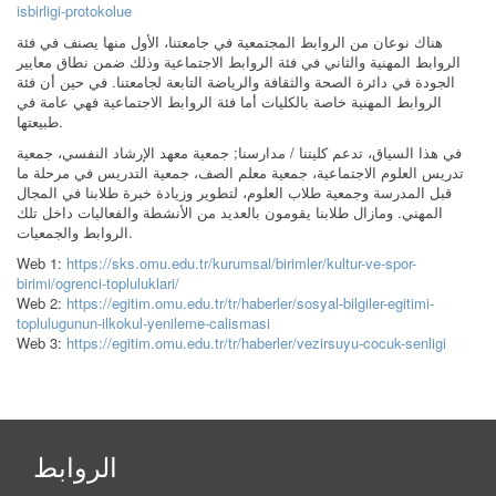
isbirligi-protokolue
هناك نوعان من الروابط المجتمعية في جامعتنا، الأول منها يصنف في فئة
الروابط المهنية والثاني في فئة الروابط الاجتماعية وذلك ضمن نطاق معايير
الجودة في دائرة الصحة والثقافة والرياضة التابعة لجامعتنا. في حين أن فئة
الروابط المهنية خاصة بالكليات أما فئة الروابط الاجتماعية فهي عامة في
طبيعتها.
في هذا السياق، تدعم كليتنا / مدارسنا; جمعية معهد الإرشاد النفسي، جمعية
تدريس العلوم الاجتماعية، جمعية معلم الصف، جمعية التدريس في مرحلة ما
قبل المدرسة وجمعية طلاب العلوم، لتطوير وزيادة خبرة طلابنا في المجال
المهني. ومازال طلابنا يقومون بالعديد من الأنشطة والفعاليات داخل تلك
الروابط والجمعيات.
Web 1:
https://sks.omu.edu.tr/kurumsal/birimler/kultur-ve-spor-
birimi/ogrenci-topluluklari/
Web 2:
https://egitim.omu.edu.tr/tr/haberler/sosyal-bilgiler-egitimi-
toplulugunun-ilkokul-yenileme-calismasi
Web 3:
https://egitim.omu.edu.tr/tr/haberler/vezirsuyu-cocuk-senligi
الروابط