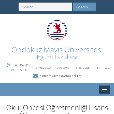
Search …
Ondokuz Mayıs Üniversitesi
Eğitim Fakültesi
+90 362 312
omu.edu.tr
Anasayfa
Bize Ulaşın
EN
عربي
1919 - 5300
egitimfakultesi@omu.edu.tr
Toggle
naviga
Okul Öncesi Öğretmenliği Lisans