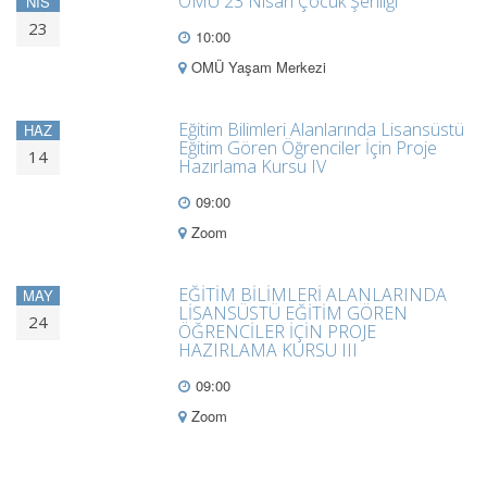
OMÜ 23 Nisan Çocuk Şenliği
NIS
23
10:00
OMÜ Yaşam Merkezi
Eğitim Bilimleri Alanlarında Lisansüstü
HAZ
Eğitim Gören Öğrenciler İçin Proje
14
Hazırlama Kursu IV
09:00
Zoom
EĞİTİM BİLİMLERİ ALANLARINDA
MAY
LİSANSÜSTÜ EĞİTİM GÖREN
24
ÖĞRENCİLER İÇİN PROJE
HAZIRLAMA KURSU III
09:00
Zoom