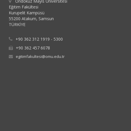
Ondokuz Mayıs Üniversitesi
Eğitim Fakültesi
Kurupelit Kampüsü
55200 Atakum, Samsun
TÜRKİYE
+90 362 312 1919 - 5300
+90 362 457 6078
egitimfakultesi@omu.edu.tr