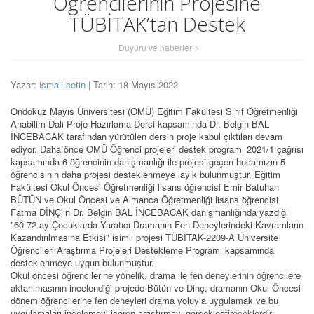
Öğrencilerinin Projesine
TÜBİTAK’tan Destek
Duyuru ve haberler
Yazar:
ismail.cetin
| Tarih: 18 Mayıs 2022
Ondokuz Mayıs Üniversitesi (OMÜ) Eğitim Fakültesi Sınıf Öğretmenliği
Anabilim Dalı Proje Hazırlama Dersi kapsamında Dr. Belgin BAL
İNCEBACAK tarafından yürütülen dersin proje kabul çıktıları devam
ediyor. Daha önce OMÜ Öğrenci projeleri destek programı 2021/1 çağrısı
kapsamında 6 öğrencinin danışmanlığı ile projesi geçen hocamızın 5
öğrencisinin daha projesi desteklenmeye layık bulunmuştur. Eğitim
Fakültesi Okul Öncesi Öğretmenliği lisans öğrencisi Emir Batuhan
BÜTÜN ve Okul Öncesi ve Almanca Öğretmenliği lisans öğrencisi
Fatma DİNÇ’in Dr. Belgin BAL İNCEBACAK danışmanlığında yazdığı
"60-72 ay Çocuklarda Yaratıcı Dramanın Fen Deneylerindeki Kavramların
Kazandırılmasına Etkisi" isimli projesi TÜBİTAK-2209-A Üniversite
Öğrencileri Araştırma Projeleri Destekleme Programı kapsamında
desteklenmeye uygun bulunmuştur.
Okul öncesi öğrencilerine yönelik, drama ile fen deneylerinin öğrencilere
aktarılmasının incelendiği projede Bütün ve Dinç, dramanın Okul Öncesi
dönem öğrencilerine fen deneyleri drama yoluyla uygulamak ve bu
uygulamaları incelemeyi içeren araştırmayı gerçekleştireceklerdir