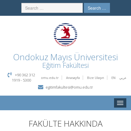
Search …
Ondokuz Mayıs Üniversitesi
Eğitim Fakültesi
+90 362 312
omu.edu.tr
Anasayfa
Bize Ulaşın
EN
عربي
1919 - 5300
egitimfakultesi@omu.edu.tr
Toggle
naviga
FAKÜLTE HAKKINDA