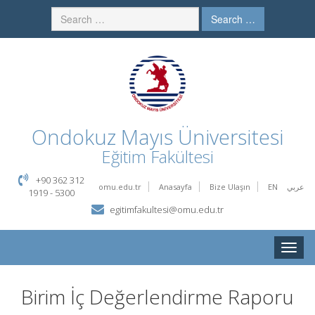
Search …
Ondokuz Mayıs Üniversitesi
Eğitim Fakültesi
+90 362 312
omu.edu.tr
Anasayfa
Bize Ulaşın
EN
عربي
1919 - 5300
egitimfakultesi@omu.edu.tr
Toggle
naviga
Birim İç Değerlendirme Raporu