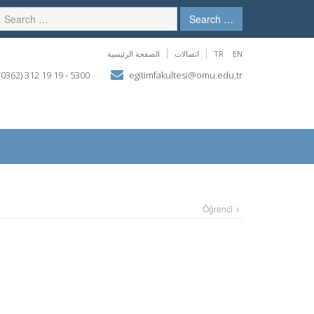
Search …
الصفحة الرئيسية
اتصالات
TR
EN
(0362) 312 19 19 - 5300
egitimfakultesi@omu.edu.tr
Öğrenci̇