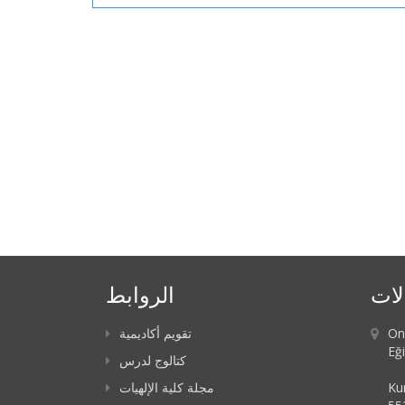
لات
الروابط
تقويم أكاديمية
On
Eği
كتالوج لدرس
مجلة كلية الإلهيات
Ku