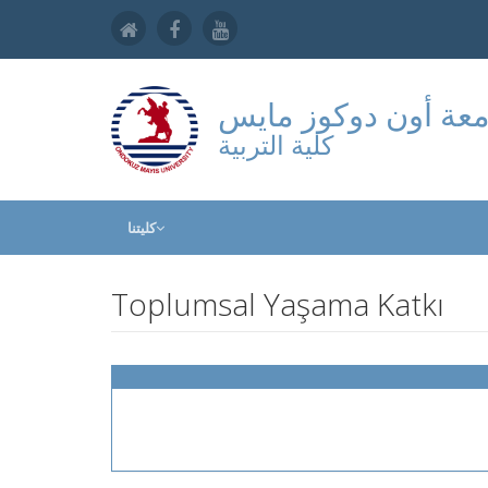
عة أون دوكوز مايس
كلية التربية
كليتنا
Toplumsal Yaşama Katkı