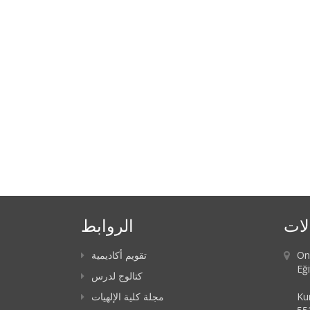
لات
الروابط
On
تقويم أكاديمية
Eği
كتالوج لدرس
Ku
مجلة كلية الإلهيات