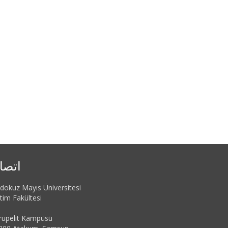
اتصا
dokuz Mayıs Üniversitesi
tim Fakültesi
rupelit Kampüsü