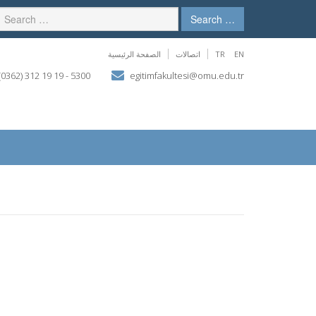
Search …
EN
TR
اتصالات
الصفحة الرئيسية
(0362) 312 19 19 - 5300
egitimfakultesi@omu.edu.tr