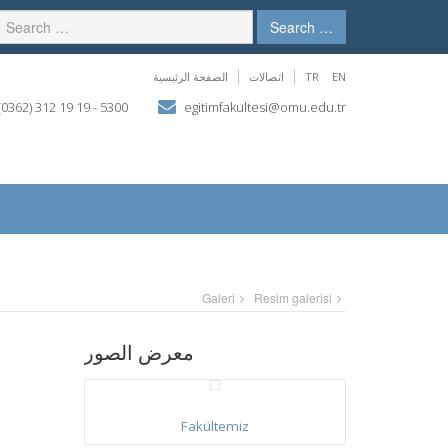
Search …
الصفحة الرئيسية
اتصالات
TR
EN
(0362) 312 19 19 - 5300
egitimfakultesi@omu.edu.tr
Galeri
Resim galerisi
معرض الصور
Fakültemiz