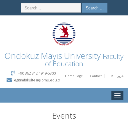
Search …
Ondokuz Mayıs University
Faculty
of Education
+90 362 312 1919-5300
Home Page
Contact
TR
عربي
egitimfakultesi@omu.edu.tr
Toggle
naviga
Events