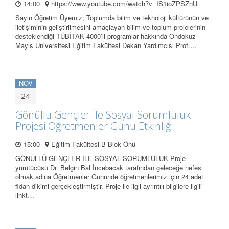
14:00
https://www.youtube.com/watch?v=IS1ioZPSZhUi
Sayın Öğretim Üyemiz; Toplumda bilim ve teknoloji kültürünün ve
iletişiminin geliştirilmesini amaçlayan bilim ve toplum projelerinin
desteklendiği TÜBİTAK 4000’li programlar hakkında Ondokuz
Mayıs Üniversitesi Eğitim Fakültesi Dekan Yardımcısı Prof.…
NOV
24
Gönüllü Gençler İle Sosyal Sorumluluk
Projesi Öğretmenler Günü Etkinliği
15:00
Eğitim Fakültesi B Blok Önü
GÖNÜLLÜ GENÇLER İLE SOSYAL SORUMLULUK Proje
yürütücüsü Dr. Belgin Bal İncebacak tarafından geleceğe nefes
olmak adına Öğretmenler Gününde öğretmenlerimiz için 24 adet
fidan dikimi gerçekleştirmiştir. Proje ile ilgli ayrıntılı bilgilere ilgili
linkt…