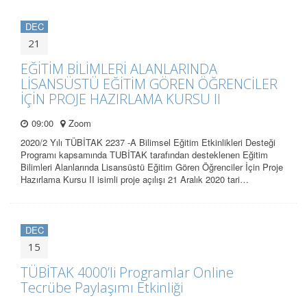
DEC
21
EĞİTİM BİLİMLERİ ALANLARINDA
LİSANSÜSTÜ EĞİTİM GÖREN ÖĞRENCİLER
İÇİN PROJE HAZIRLAMA KURSU II
09:00
Zoom
2020/2 Yılı TÜBİTAK 2237 -A Bilimsel Eğitim Etkinlikleri Desteği
Programı kapsamında TUBİTAK tarafından desteklenen Eğitim
Bilimleri Alanlarında Lisansüstü Eğitim Gören Öğrenciler İçin Proje
Hazırlama Kursu II isimli proje açılışı 21 Aralık 2020 tari…
DEC
15
TÜBİTAK 4000’li Programlar Online
Tecrübe Paylaşımı Etkinliği