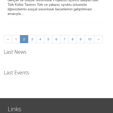
Türk Kültür Tanıtımı Türk ve yabancı uyruklu üniversite
öğrencilerinin sosyal sorumluluk becerilerinin geliştirilmesi
amacıyla…
(current)
«
1
2
3
4
5
6
7
8
9
10
»
Last News
Last Events
Links