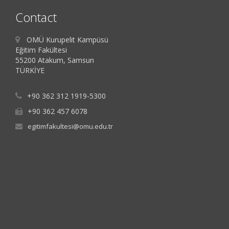
Contact
OMÜ Kurupelit Kampüsü
Eğitim Fakültesi
55200 Atakum, Samsun
TÜRKİYE
+90 362 312 1919-5300
+90 362 457 6078
egitimfakultesi@omu.edu.tr