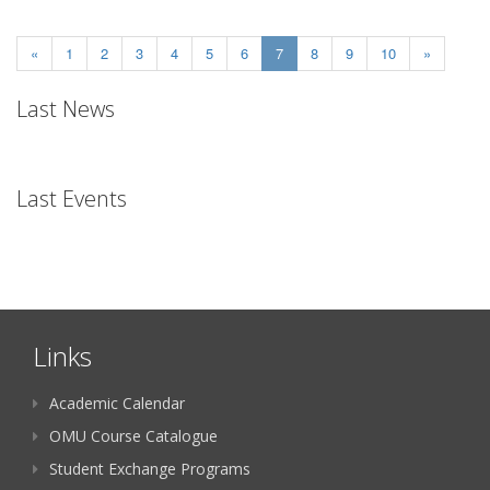
(current)
«
1
2
3
4
5
6
7
8
9
10
»
Last News
Last Events
Links
Academic Calendar
OMU Course Catalogue
Student Exchange Programs