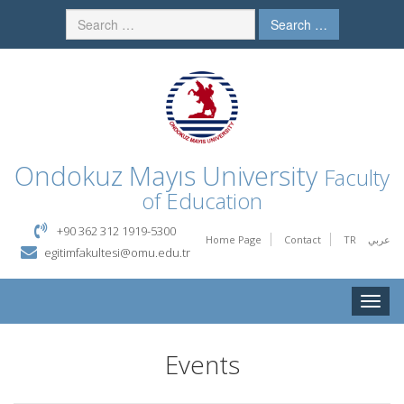
Search …
Ondokuz Mayıs University
Faculty
of Education
+90 362 312 1919-5300
Home Page
Contact
TR
عربي
egitimfakultesi@omu.edu.tr
Toggle
naviga
Events