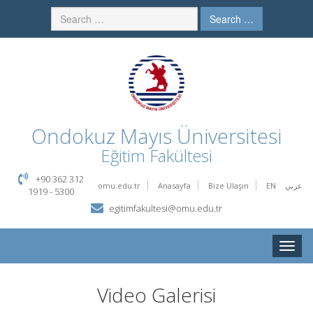
Search …
Ondokuz Mayıs Üniversitesi
Eğitim Fakültesi
+90 362 312
omu.edu.tr
Anasayfa
Bize Ulaşın
EN
عربي
1919 - 5300
egitimfakultesi@omu.edu.tr
Toggle
naviga
Video Galerisi