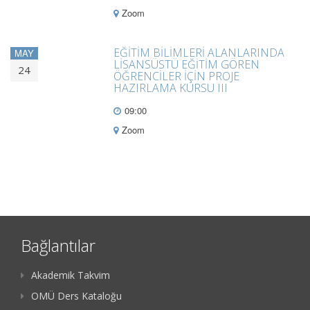
Zoom
EĞİTİM BİLİMLERİ ALANLARINDA
MAY
LİSANSÜSTÜ EĞİTİM GÖREN
24
ÖĞRENCİLER İÇİN PROJE
HAZIRLAMA KURSU III
09:00
Zoom
Bağlantılar
Akademik Takvim
OMÜ Ders Kataloğu