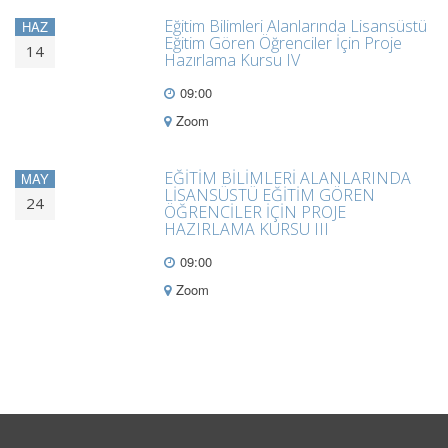
Eğitim Bilimleri Alanlarında Lisansüstü
HAZ
Eğitim Gören Öğrenciler İçin Proje
14
Hazırlama Kursu IV
09:00
Zoom
EĞİTİM BİLİMLERİ ALANLARINDA
MAY
LİSANSÜSTÜ EĞİTİM GÖREN
24
ÖĞRENCİLER İÇİN PROJE
HAZIRLAMA KURSU III
09:00
Zoom