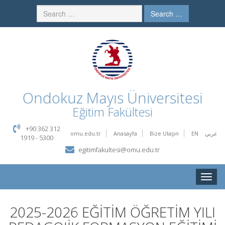
Search …
Ondokuz Mayıs Üniversitesi
Eğitim Fakültesi
+90 362 312
omu.edu.tr
Anasayfa
Bize Ulaşın
EN
عربي
1919 - 5300
egitimfakultesi@omu.edu.tr
Toggle
naviga
2025-2026 EĞİTİM ÖĞRETİM YILI