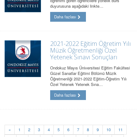
öğrenimi gören öğrencilere yönelik burs
duyurusuna aşağıdaki linkte…
Daha fazlası
2021-2022 Eğitim Öğretim Yılı
Müzik Öğretmenliği Özel
Yetenek Sınavı Sonuçları
Ondokuz Mayıs Üniversitesi Eğitim Fakültesi
Güzel Sanatlar Eğitimi Bölümü Müzik
Öğretmenliği 2021-2022 Eğitim-Öğretim Yılı
Özel Yetenek Yetenek Sına…
Daha fazlası
«
1
2
3
4
5
6
7
8
9
10
11