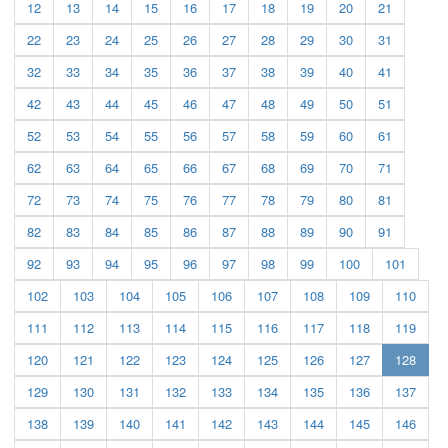
12
13
14
15
16
17
18
19
20
21
22
23
24
25
26
27
28
29
30
31
32
33
34
35
36
37
38
39
40
41
42
43
44
45
46
47
48
49
50
51
52
53
54
55
56
57
58
59
60
61
62
63
64
65
66
67
68
69
70
71
72
73
74
75
76
77
78
79
80
81
82
83
84
85
86
87
88
89
90
91
92
93
94
95
96
97
98
99
100
101
102
103
104
105
106
107
108
109
110
111
112
113
114
115
116
117
118
119
(curre
120
121
122
123
124
125
126
127
128
129
130
131
132
133
134
135
136
137
138
139
140
141
142
143
144
145
146