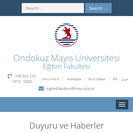
Search …
Ondokuz Mayıs Üniversitesi
Eğitim Fakültesi
+90 362 312
omu.edu.tr
Anasayfa
Bize Ulaşın
EN
عربي
1919 - 5300
egitimfakultesi@omu.edu.tr
Toggle
naviga
Duyuru ve Haberler