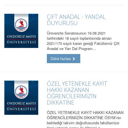
ÇİFT ANADAL - YANDAL
DUYURUSU
Üniversite Senatosunun 19.08.2021
tarihindeki 18 sayılı toplantısında alınan
2021/170 sayılı kararı gereği Fakültemiz Çift
Anadal ve Yan Dal Program…
Daha fazlası
ÖZEL YETENEKLE KAYIT
HAKKI KAZANAN
ÖĞRENCİLERİMİZİN
DİKKATİNE
ÖZEL YETENEKLE KAYIT HAKKI KAZANAN
ÖĞRENCİLERİMİZİN DİKKATİNE ÖSYM’nin
belirlediği takvim doğrultusunda fakültemize
özel yetenek sınavı ile öğrenci a…