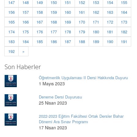
147
148
149
150
151
152
153
154
155
156
157
158
159
160
161
162
163
164
165
166
167
168
169
170
171
172
173
174
175
176
177
178
179
180
181
182
183
184
185
186
187
188
189
190
191
192
»
Son Haberler
Öğretmenlik Uygulaması II Dersi Hakkında Duyuru
1 Mayıs 2023
Deneme Dersi Duyurusu
25 Nisan 2023
2022-2023 Eğitim Fakültesi Ortak Dersler Bahar
Dönemi Ara Sınav Programı
17 Nisan 2023