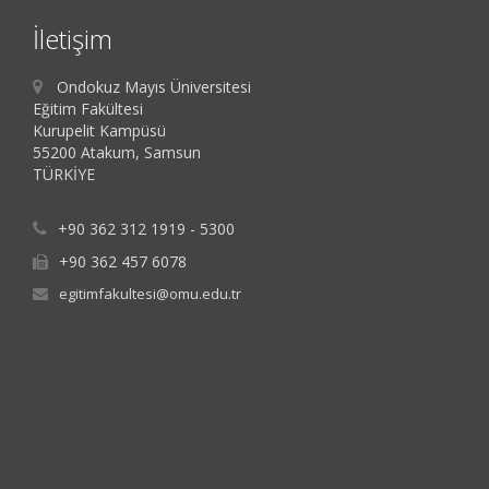
İletişim
Ondokuz Mayıs Üniversitesi
Eğitim Fakültesi
Kurupelit Kampüsü
55200 Atakum, Samsun
TÜRKİYE
+90 362 312 1919 - 5300
+90 362 457 6078
egitimfakultesi@omu.edu.tr