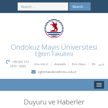
Search …
Ondokuz Mayıs Üniversitesi
Eğitim Fakültesi
+90 362 312
omu.edu.tr
Anasayfa
Bize Ulaşın
EN
عربي
1919 - 5300
egitimfakultesi@omu.edu.tr
Toggle
naviga
Duyuru ve Haberler