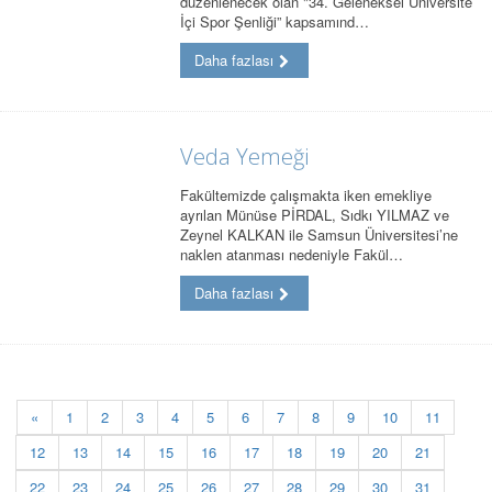
düzenlenecek olan "34. Geleneksel Üniversite
İçi Spor Şenliği” kapsamınd…
Daha fazlası
Veda Yemeği
Fakültemizde çalışmakta iken emekliye
ayrılan Münüse PİRDAL, Sıdkı YILMAZ ve
Zeynel KALKAN ile Samsun Üniversitesi’ne
naklen atanması nedeniyle Fakül…
Daha fazlası
«
1
2
3
4
5
6
7
8
9
10
11
12
13
14
15
16
17
18
19
20
21
22
23
24
25
26
27
28
29
30
31