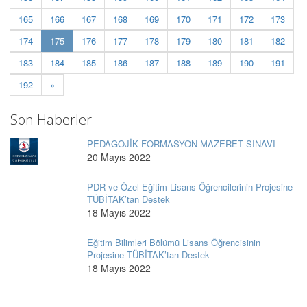
165
166
167
168
169
170
171
172
173
(current)
174
175
176
177
178
179
180
181
182
183
184
185
186
187
188
189
190
191
192
»
Son Haberler
PEDAGOJİK FORMASYON MAZERET SINAVI
20 Mayıs 2022
PDR ve Özel Eğitim Lisans Öğrencilerinin Projesine
TÜBİTAK’tan Destek
18 Mayıs 2022
Eğitim Bilimleri Bölümü Lisans Öğrencisinin
Projesine TÜBİTAK’tan Destek
18 Mayıs 2022