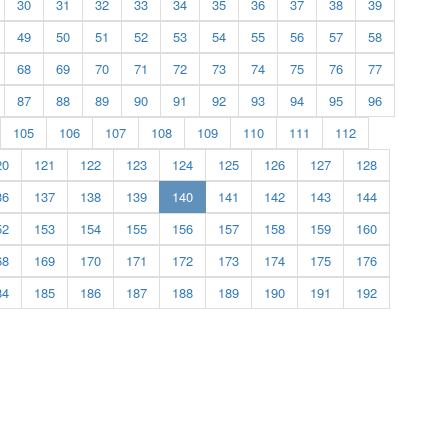
30
31
32
33
34
35
36
37
38
39
49
50
51
52
53
54
55
56
57
58
68
69
70
71
72
73
74
75
76
77
87
88
89
90
91
92
93
94
95
96
105
106
107
108
109
110
111
112
20
121
122
123
124
125
126
127
128
(current)
36
137
138
139
140
141
142
143
144
52
153
154
155
156
157
158
159
160
68
169
170
171
172
173
174
175
176
84
185
186
187
188
189
190
191
192