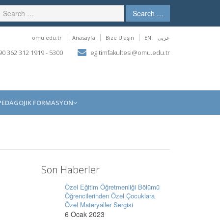
Search …
omu.edu.tr
Anasayfa
Bize Ulaşın
EN
عربي
0 362 312 1919 - 5300
egitimfakultesi@omu.edu.tr
PEDAGOJIK FORMASYON
Son Haberler
Özel Eğitim Öğretmenliği Bölümü
Öğrencilerinden Özel Çocuklara
Özel Materyaller Sergisi
6 Ocak 2023