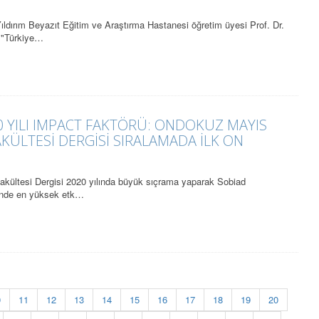
 Yıldırım Beyazıt Eğitim ve Araştırma Hastanesi öğretim üyesi Prof. Dr.
 "Türkiye…
20 YILI IMPACT FAKTÖRÜ: ONDOKUZ MAYIS
AKÜLTESİ DERGİSİ SIRALAMADA İLK ON
akültesi Dergisi 2020 yılında büyük sıçrama yaparak Sobiad
isinde en yüksek etk…
0
11
12
13
14
15
16
17
18
19
20