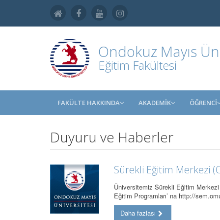
Ondokuz Mayıs Üniv
Eğitim Fakültesi
FAKÜLTE HAKKINDA
AKADEMİK
ÖĞRENCİ
Duyuru ve Haberler
Sürekli Eğitim Merkezi
Üniversitemiz Sürekli Eğitim Merkezi
Eğitim Programları’ na http://sem.om
Daha fazlası