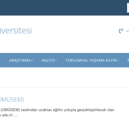
ersitesi
+9
ARAŞTIRMA
KALİTE
TOPLUMSAL YAŞAMA KATKI
 (OMÜSEM)
 (OMÜSEM) tarafından uzaktan eğitim yoluyla gerçekleştirilecek olan
u.edu.tr/ …