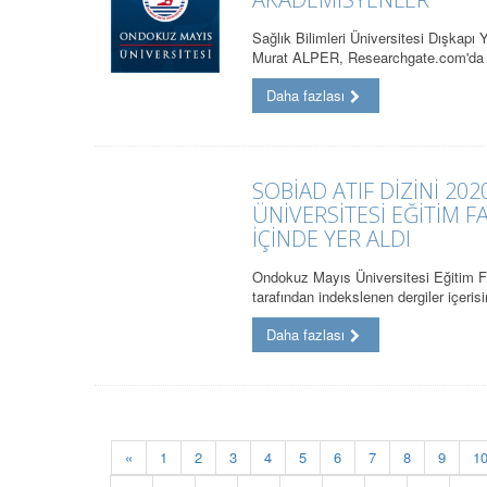
Sağlık Bilimleri Üniversitesi Dışkapı
Murat ALPER, Researchgate.com'da
Daha fazlası
SOBİAD ATIF DİZİNİ 20
ÜNİVERSİTESİ EĞİTİM F
İÇİNDE YER ALDI
Ondokuz Mayıs Üniversitesi Eğitim F
tarafından indekslenen dergiler içer
Daha fazlası
«
1
2
3
4
5
6
7
8
9
1