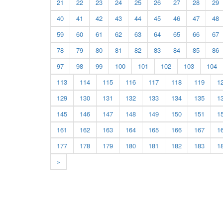
21
22
23
24
25
26
27
28
29
40
41
42
43
44
45
46
47
48
59
60
61
62
63
64
65
66
67
78
79
80
81
82
83
84
85
86
97
98
99
100
101
102
103
104
113
114
115
116
117
118
119
1
129
130
131
132
133
134
135
1
145
146
147
148
149
150
151
1
161
162
163
164
165
166
167
1
177
178
179
180
181
182
183
1
»