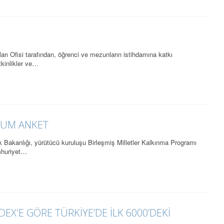
rı Ofisi tarafından, öğrenci ve mezunların istihdamına katkı
tkinlikler ve…
UYUM ANKET
k Bakanlığı, yürütücü kuruluşu Birleşmiş Milletler Kalkınma Programı
mhuriyet…
EX'E GÖRE TÜRKİYE’DE İLK 6000’DEKİ