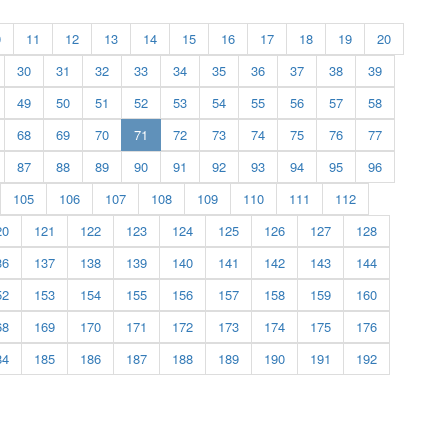
0
11
12
13
14
15
16
17
18
19
20
30
31
32
33
34
35
36
37
38
39
49
50
51
52
53
54
55
56
57
58
(current)
68
69
70
71
72
73
74
75
76
77
87
88
89
90
91
92
93
94
95
96
105
106
107
108
109
110
111
112
20
121
122
123
124
125
126
127
128
36
137
138
139
140
141
142
143
144
52
153
154
155
156
157
158
159
160
68
169
170
171
172
173
174
175
176
84
185
186
187
188
189
190
191
192