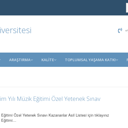
ersitesi
+9
ARAŞTIRMA
KALİTE
TOPLUMSAL YAŞAMA KATKI
m Yılı Müzik Eğitimi Özel Yetenek Sınav
Eğitimi Özel Yetenek Sınavı Kazananlar Asil Listesi için tıklayınız
k Eğitimi…