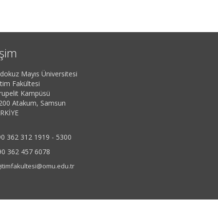
işim
dokuz Mayıs Üniversitesi
tim Fakültesi
rupelit Kampüsü
200 Atakum, Samsun
RKİYE
0 362 312 1919 - 5300
90 362 457 6078
itimfakultesi@omu.edu.tr
rav
| 243476