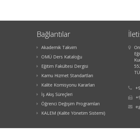
Bağlantılar
İlet
Akademik Takvim
On
Eği
OMÜ Ders Kataloğu
Ku
Eğitim Fakültesi Dergisi
55
TÜ
Kamu Hizmet Standartları
Kalite Komisyonu Kararları
+9
İş Akış Süreçleri
+
Öğrenci Değişim Programları
eg
KALEM (Kalite Yönetim Sistemi)
Copyright @ 2023 |
Ondokuz Mayıs Üniversitesi
-
BİDB
| Powered by
G