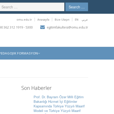
Search …
omu.edu.tr
Anasayfa
Bize Ulaşın
EN
عربي
0 362 312 1919 - 5300
egitimfakultesi@omu.edu.tr
PEDAGOJIK FORMASYON
Son Haberler
Prof. Dr. Bayram Özer Milli Eğitim
Bakanlığı Hizmet İçi Eğitimler
Kapsamında Türkiye Yüzyılı Maarif
Modeli ve Türkiye Yüzyılı Maarif