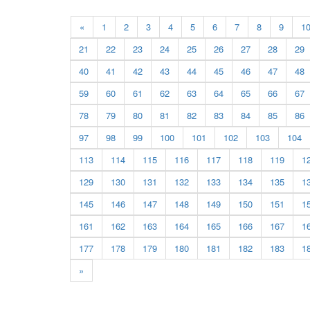
«
1
2
3
4
5
6
7
8
9
1
21
22
23
24
25
26
27
28
29
40
41
42
43
44
45
46
47
48
59
60
61
62
63
64
65
66
67
78
79
80
81
82
83
84
85
86
97
98
99
100
101
102
103
104
113
114
115
116
117
118
119
1
129
130
131
132
133
134
135
1
145
146
147
148
149
150
151
1
161
162
163
164
165
166
167
1
177
178
179
180
181
182
183
1
»