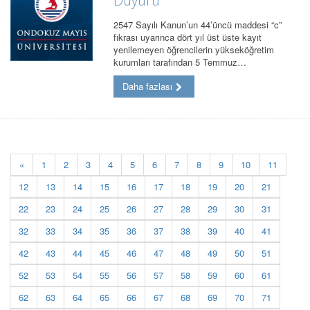
Duyuru
2547 Sayılı Kanun’un 44’üncü maddesi “c”
fıkrası uyarınca dört yıl üst üste kayıt
yenilemeyen öğrencilerin yükseköğretim
kurumları tarafından 5 Temmuz…
Daha fazlası
«
1
2
3
4
5
6
7
8
9
10
11
12
13
14
15
16
17
18
19
20
21
22
23
24
25
26
27
28
29
30
31
32
33
34
35
36
37
38
39
40
41
42
43
44
45
46
47
48
49
50
51
52
53
54
55
56
57
58
59
60
61
62
63
64
65
66
67
68
69
70
71