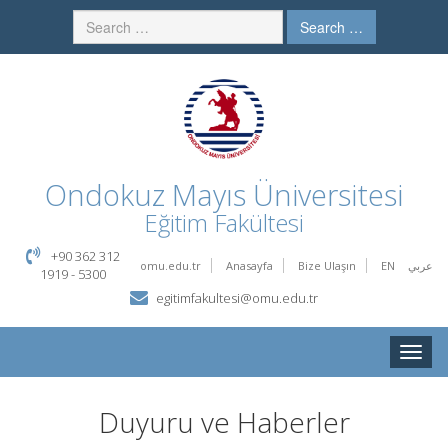
Search …
Ondokuz Mayıs Üniversitesi
Eğitim Fakültesi
+90 362 312
omu.edu.tr
Anasayfa
Bize Ulaşın
EN
عربي
1919 - 5300
egitimfakultesi@omu.edu.tr
Toggle
naviga
Duyuru ve Haberler