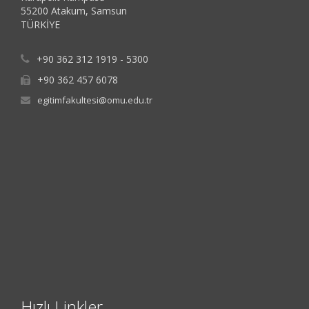
55200 Atakum, Samsun
TÜRKİYE
+90 362 312 1919 - 5300
+90 362 457 6078
egitimfakultesi@omu.edu.tr
Hızlı Linkler