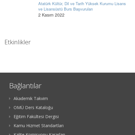
Atatürk Kültür, Dil ve Tarih Yüksek Kurumu Lisans
ve Lisansüstü Burs Başvuruları
2 Kasım 2022
Etkinlikler
Bağlantılar
Akademik Takvim
OMÜ Ders Kataloğu
Eğitim Fakültesi Dergisi
Kamu Hizmet Standartları
Kalite Komisyonu Kararları