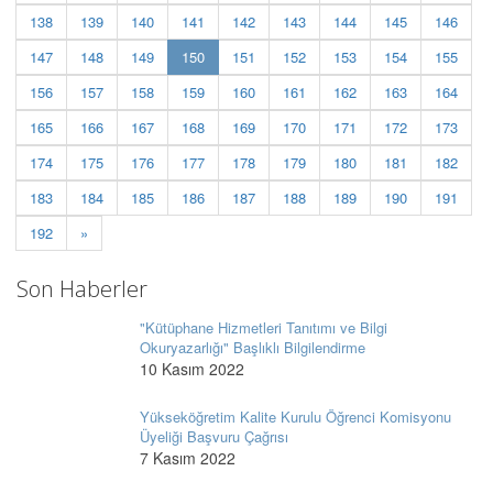
138
139
140
141
142
143
144
145
146
(current)
147
148
149
150
151
152
153
154
155
156
157
158
159
160
161
162
163
164
165
166
167
168
169
170
171
172
173
174
175
176
177
178
179
180
181
182
183
184
185
186
187
188
189
190
191
192
»
Son Haberler
"Kütüphane Hizmetleri Tanıtımı ve Bilgi
Okuryazarlığı" Başlıklı Bilgilendirme
10 Kasım 2022
Yükseköğretim Kalite Kurulu Öğrenci Komisyonu
Üyeliği Başvuru Çağrısı
7 Kasım 2022