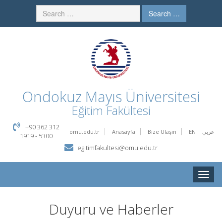
Search …
Ondokuz Mayıs Üniversitesi
Eğitim Fakültesi
+90 362 312
omu.edu.tr
Anasayfa
Bize Ulaşın
EN
عربي
1919 - 5300
egitimfakultesi@omu.edu.tr
Toggle
naviga
Duyuru ve Haberler