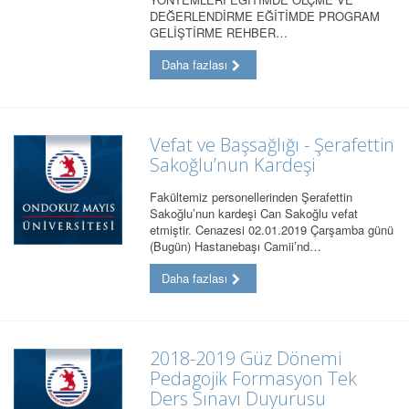
DEĞERLENDİRME EĞİTİMDE PROGRAM
GELİŞTİRME REHBER…
Daha fazlası
Vefat ve Başsağlığı - Şerafettin
Sakoğlu’nun Kardeşi
Fakültemiz personellerinden Şerafettin
Sakoğlu’nun kardeşi Can Sakoğlu vefat
etmiştir. Cenazesi 02.01.2019 Çarşamba günü
(Bugün) Hastanebaşı Camii’nd…
Daha fazlası
2018-2019 Güz Dönemi
Pedagojik Formasyon Tek
Ders Sınavı Duyurusu