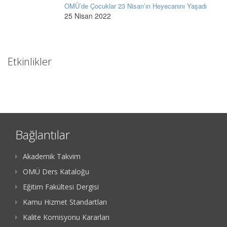
OMÜ’de Çocuklar 23 Nisan’ın Heyecanını Yaşadı
25 Nisan 2022
Etkinlikler
Bağlantılar
Akademik Takvim
OMÜ Ders Kataloğu
Eğitim Fakültesi Dergisi
Kamu Hizmet Standartları
Kalite Komisyonu Kararları