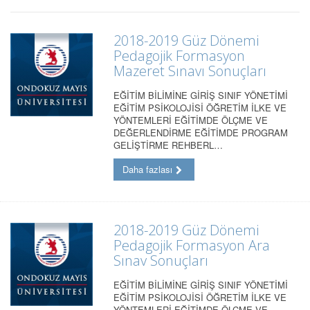
2018-2019 Güz Dönemi
Pedagojik Formasyon
Mazeret Sınavı Sonuçları
EĞİTİM BİLİMİNE GİRİŞ SINIF YÖNETİMİ
EĞİTİM PSİKOLOJİSİ ÖĞRETİM İLKE VE
YÖNTEMLERİ EĞİTİMDE ÖLÇME VE
DEĞERLENDİRME EĞİTİMDE PROGRAM
GELİŞTİRME REHBERL…
Daha fazlası
2018-2019 Güz Dönemi
Pedagojik Formasyon Ara
Sınav Sonuçları
EĞİTİM BİLİMİNE GİRİŞ SINIF YÖNETİMİ
EĞİTİM PSİKOLOJİSİ ÖĞRETİM İLKE VE
YÖNTEMLERİ EĞİTİMDE ÖLÇME VE