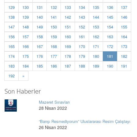
129
130
131
132
133
134
135
136
137
138
139
140
141
142
143
144
145
146
147
148
149
150
151
152
153
154
155
156
157
158
159
160
161
162
163
164
165
166
167
168
169
170
171
172
173
(current)
174
175
176
177
178
179
180
181
182
183
184
185
186
187
188
189
190
191
192
»
Son Haberler
Mazeret Sınavları
28 Nisan 2022
“Barışı Resmediyorum” Uluslararası Resim Çalıştayı
26 Nisan 2022