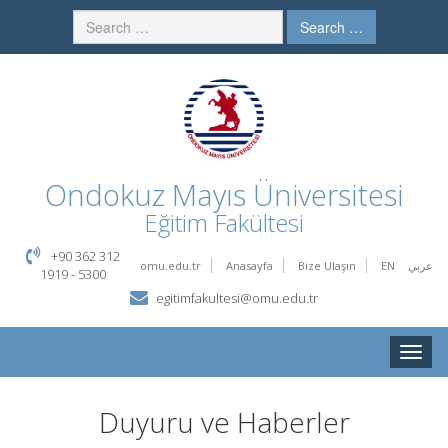
Search …
Ondokuz Mayıs Üniversitesi
Eğitim Fakültesi
+90 362 312
omu.edu.tr
Anasayfa
Bize Ulaşın
EN
عربي
1919 - 5300
egitimfakultesi@omu.edu.tr
Toggle
naviga
Duyuru ve Haberler