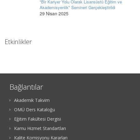
"Bir Kariyer Yolu Olarak Lisansüstü Eğitim ve
Akademisyenlik" Semineri Gerçekleştirildi
29 Nisan 2025
Etkinlikler
Bağlantılar
Akademik Takvim
OMÜ Ders Kataloğu
Eğitim Fakültesi Dergisi
Kamu Hizmet Standartları
Kalite Komisyonu Kararları