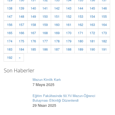
138
139
140
141
142
143
144
145
146
147
148
149
150
151
152
153
154
155
156
157
158
159
160
161
162
163
164
165
166
167
168
169
170
171
172
173
174
175
176
177
178
179
180
181
182
183
184
185
186
187
188
189
190
191
192
»
Son Haberler
Mezun Kimlik Kartı
7 Mayıs 2025
Eğitim Fakültesinde 50.Yıl Mezun-Öğrenci
Buluşması Etkinliği Düzenlendi
29 Nisan 2025