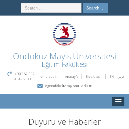
Search …
Ondokuz Mayıs Üniversitesi
Eğitim Fakültesi
+90 362 312
omu.edu.tr
Anasayfa
Bize Ulaşın
EN
عربي
1919 - 5300
egitimfakultesi@omu.edu.tr
Toggle
naviga
Duyuru ve Haberler