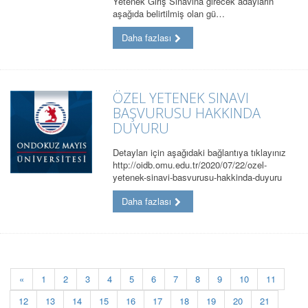
Yetenek Giriş Sınavına girecek adayların
aşağıda belirtilmiş olan gü…
Daha fazlası
ÖZEL YETENEK SINAVI
BAŞVURUSU HAKKINDA
DUYURU
Detayları için aşağıdaki bağlantıya tıklayınız
http://oidb.omu.edu.tr/2020/07/22/ozel-
yetenek-sinavi-basvurusu-hakkinda-duyuru
Daha fazlası
«
1
2
3
4
5
6
7
8
9
10
11
12
13
14
15
16
17
18
19
20
21