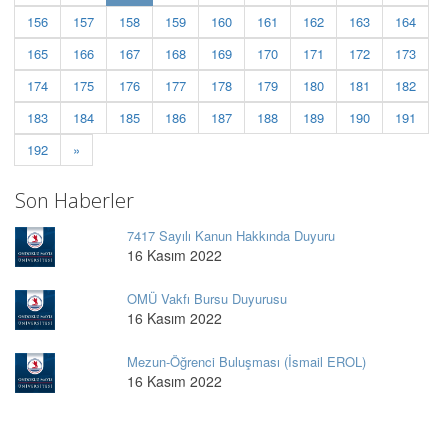
156
157
158
159
160
161
162
163
164
165
166
167
168
169
170
171
172
173
174
175
176
177
178
179
180
181
182
183
184
185
186
187
188
189
190
191
192
»
Son Haberler
7417 Sayılı Kanun Hakkında Duyuru
16 Kasım 2022
OMÜ Vakfı Bursu Duyurusu
16 Kasım 2022
Mezun-Öğrenci Buluşması (İsmail EROL)
16 Kasım 2022