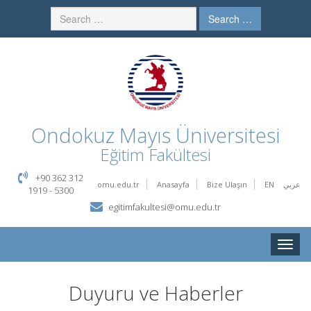
Search …
Ondokuz Mayıs Üniversitesi
Eğitim Fakültesi
+90 362 312
omu.edu.tr
Anasayfa
Bize Ulaşın
EN
عربي
1919 - 5300
egitimfakultesi@omu.edu.tr
Toggle
naviga
Duyuru ve Haberler