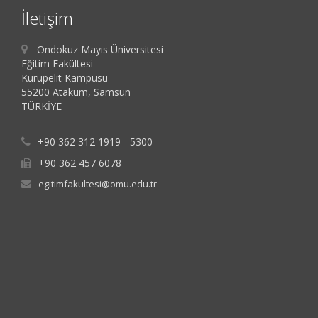
İletişim
Ondokuz Mayıs Üniversitesi
Eğitim Fakültesi
Kurupelit Kampüsü
55200 Atakum, Samsun
TÜRKİYE
+90 362 312 1919 - 5300
+90 362 457 6078
egitimfakultesi@omu.edu.tr