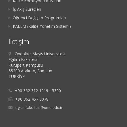
Kalite Komisyonu Kararları
İş Akış Süreçleri
Öğrenci Değişim Programları
KALEM (Kalite Yönetim Sistemi)
İletişim
Ondokuz Mayıs Üniversitesi
Eğitim Fakültesi
Kurupelit Kampüsü
55200 Atakum, Samsun
TÜRKİYE
+90 362 312 1919 - 5300
+90 362 457 6078
egitimfakultesi@omu.edu.tr