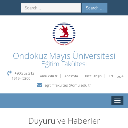
Search …
Ondokuz Mayıs Üniversitesi
Eğitim Fakültesi
+90 362 312
omu.edu.tr
Anasayfa
Bize Ulaşın
EN
عربي
1919 - 5300
egitimfakultesi@omu.edu.tr
Toggle
naviga
Duyuru ve Haberler