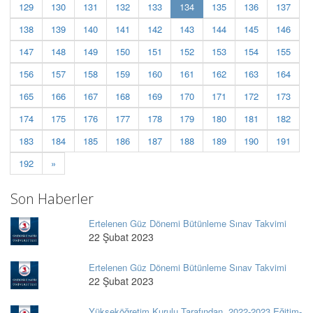
(current)
129
130
131
132
133
134
135
136
137
138
139
140
141
142
143
144
145
146
147
148
149
150
151
152
153
154
155
156
157
158
159
160
161
162
163
164
165
166
167
168
169
170
171
172
173
174
175
176
177
178
179
180
181
182
183
184
185
186
187
188
189
190
191
192
»
Son Haberler
Ertelenen Güz Dönemi Bütünleme Sınav Takvimi
22 Şubat 2023
Ertelenen Güz Dönemi Bütünleme Sınav Takvimi
22 Şubat 2023
Yükseköğretim Kurulu Tarafından, 2022-2023 Eğitim-