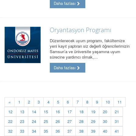
Daha fazlası
Oryantasyon Programı
Düzenlenecek uyum programı, fakültemize
yeni kayıt yaptıran siz değerli öğrencilerimizin
Samsun’a ve üniversite yaşamına uyum
sürecine yardımcı olmak,…
Daha fazlası
«
1
2
3
4
5
6
7
8
9
10
11
12
13
14
15
16
17
18
19
20
21
22
23
24
25
26
27
28
29
30
31
32
33
34
35
36
37
38
39
40
41