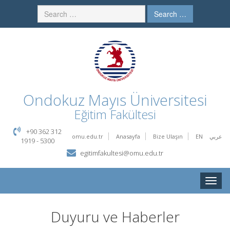
Search …
Ondokuz Mayıs Üniversitesi
Eğitim Fakültesi
+90 362 312
omu.edu.tr
Anasayfa
Bize Ulaşın
EN
عربي
1919 - 5300
egitimfakultesi@omu.edu.tr
Toggle
naviga
Duyuru ve Haberler