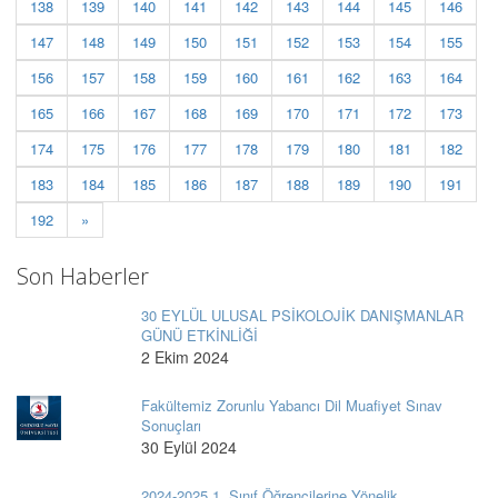
138
139
140
141
142
143
144
145
146
147
148
149
150
151
152
153
154
155
156
157
158
159
160
161
162
163
164
165
166
167
168
169
170
171
172
173
174
175
176
177
178
179
180
181
182
183
184
185
186
187
188
189
190
191
192
»
Son Haberler
30 EYLÜL ULUSAL PSİKOLOJİK DANIŞMANLAR
GÜNÜ ETKİNLİĞİ
2 Ekim 2024
Fakültemiz Zorunlu Yabancı Dil Muafiyet Sınav
Sonuçları
30 Eylül 2024
2024-2025 1. Sınıf Öğrencilerine Yönelik