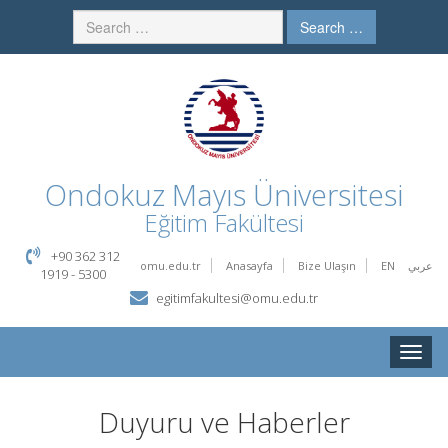
Search …
Ondokuz Mayıs Üniversitesi
Eğitim Fakültesi
+90 362 312
omu.edu.tr
Anasayfa
Bize Ulaşın
EN
عربي
1919 - 5300
egitimfakultesi@omu.edu.tr
Toggle
naviga
Duyuru ve Haberler