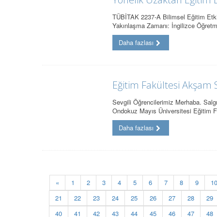
TÜBİTAK 2237-A Bilimsel Eğitim Etki
Yakınlaşma Zamanı: İngilizce Öğret
Daha fazlası
Eğitim Fakültesi Akşam S
Sevgili Öğrencilerimiz Merhaba. Salg
Ondokuz Mayıs Üniversitesi Eğitim 
Daha fazlası
«
1
2
3
4
5
6
7
8
9
1
21
22
23
24
25
26
27
28
29
40
41
42
43
44
45
46
47
48