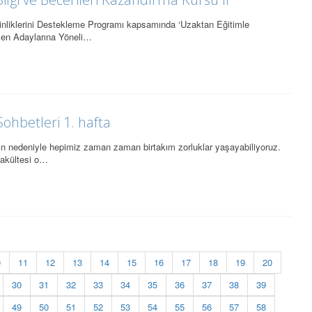
nliklerini Destekleme Programı kapsamında ‘Uzaktan Eğitimle
men Adaylarına Yöneli…
ohbetleri 1. hafta
ın nedeniyle hepimiz zaman zaman birtakım zorluklar yaşayabiliyoruz.
Fakültesi o…
0
11
12
13
14
15
16
17
18
19
20
30
31
32
33
34
35
36
37
38
39
49
50
51
52
53
54
55
56
57
58