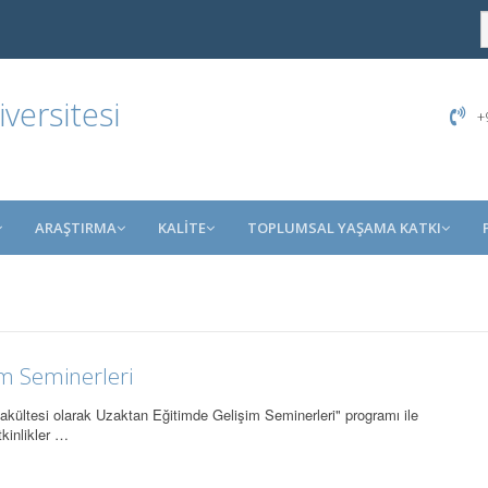
ersitesi
+9
ARAŞTIRMA
KALİTE
TOPLUMSAL YAŞAMA KATKI
m Seminerleri
kültesi olarak Uzaktan Eğitimde Gelişim Seminerleri" programı ile
kinlikler …