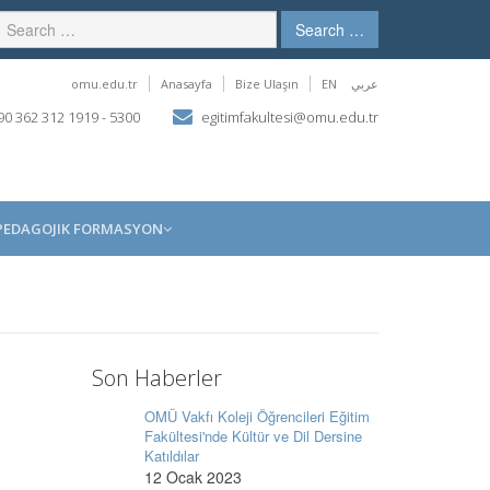
Search …
omu.edu.tr
Anasayfa
Bize Ulaşın
EN
عربي
0 362 312 1919 - 5300
egitimfakultesi@omu.edu.tr
PEDAGOJIK FORMASYON
Son Haberler
OMÜ Vakfı Koleji Öğrencileri Eğitim
Fakültesi'nde Kültür ve Dil Dersine
Katıldılar
12 Ocak 2023