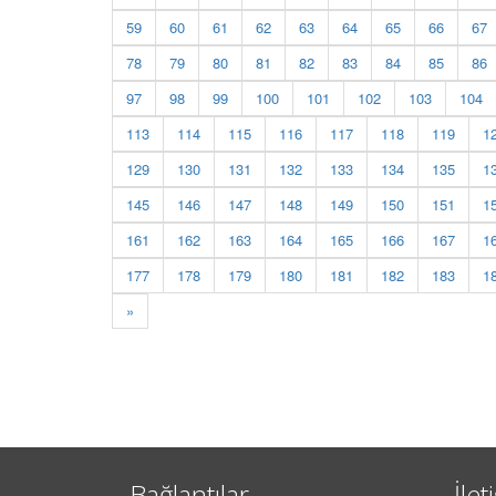
59
60
61
62
63
64
65
66
67
78
79
80
81
82
83
84
85
86
97
98
99
100
101
102
103
104
113
114
115
116
117
118
119
1
129
130
131
132
133
134
135
1
145
146
147
148
149
150
151
1
161
162
163
164
165
166
167
1
177
178
179
180
181
182
183
1
»
Bağlantılar
İlet